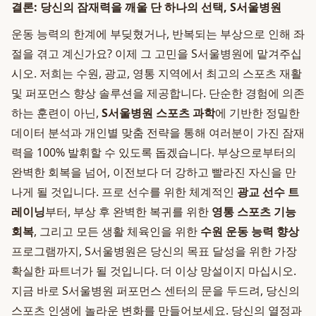
결론: 당신의 잠재력을 깨울 단 하나의 선택, S서울병원
운동 능력의 한계에 부딪혔거나, 반복되는 부상으로 인해 좌
절을 겪고 계신가요? 이제 그 고민을 S서울병원에 맡겨주십
시오. 저희는 수원, 광교, 영통 지역에서 최고의 스포츠 재활
및 퍼포먼스 향상 솔루션을 제공합니다. 단순한 경험에 의존
하는 훈련이 아닌,
S서울병원 스포츠 과학
에 기반한 정밀한
데이터 분석과 개인별 맞춤 전략을 통해 여러분이 가진 잠재
력을 100% 발휘할 수 있도록 돕겠습니다. 부상으로부터의
완벽한 회복을 넘어, 이전보다 더 강하고 빨라진 자신을 만
나게 될 것입니다. 프로 선수를 위한 체계적인
광교 선수 트
레이닝
부터, 부상 후 완벽한 복귀를 위한
영통 스포츠 기능
회복
, 그리고 모든 생활 체육인을 위한
수원 운동 능력 향상
프로그램까지, S서울병원은 당신의 목표 달성을 위한 가장
확실한 파트너가 될 것입니다. 더 이상 망설이지 마십시오.
지금 바로 S서울병원 퍼포먼스 센터의 문을 두드려, 당신의
스포츠 인생에 놀라운 변화를 만들어보세요. 당신의 열정과