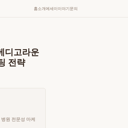
홈
소개
에세이
이야기
문의
: 메디고라운
팅 전략
와 병원 전문성 마케