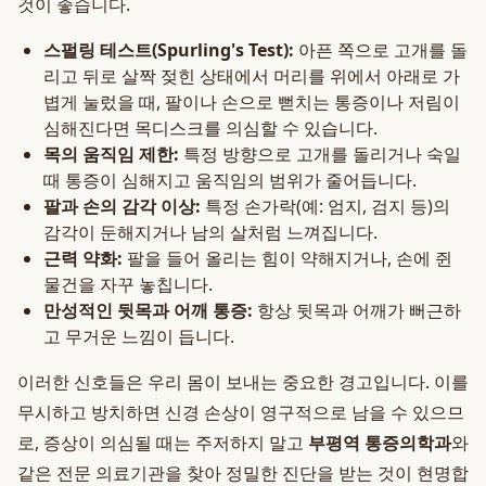
것이 좋습니다.
스펄링 테스트(Spurling's Test):
아픈 쪽으로 고개를 돌
리고 뒤로 살짝 젖힌 상태에서 머리를 위에서 아래로 가
볍게 눌렀을 때, 팔이나 손으로 뻗치는 통증이나 저림이
심해진다면 목디스크를 의심할 수 있습니다.
목의 움직임 제한:
특정 방향으로 고개를 돌리거나 숙일
때 통증이 심해지고 움직임의 범위가 줄어듭니다.
팔과 손의 감각 이상:
특정 손가락(예: 엄지, 검지 등)의
감각이 둔해지거나 남의 살처럼 느껴집니다.
근력 약화:
팔을 들어 올리는 힘이 약해지거나, 손에 쥔
물건을 자꾸 놓칩니다.
만성적인 뒷목과 어깨 통증:
항상 뒷목과 어깨가 뻐근하
고 무거운 느낌이 듭니다.
이러한 신호들은 우리 몸이 보내는 중요한 경고입니다. 이를
무시하고 방치하면 신경 손상이 영구적으로 남을 수 있으므
로, 증상이 의심될 때는 주저하지 말고
부평역 통증의학과
와
같은 전문 의료기관을 찾아 정밀한 진단을 받는 것이 현명합