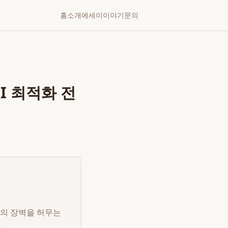
홈
소개
에세이
이야기
문의
I 최적화 전
폼의 장벽을 허무는
.